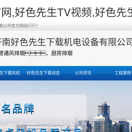
官网,好色先生TV视频,好色
限公司官方网站！
济南好色先生下载机电设备有限公
营通风排烟、厨房排烟
生下载风机
好色先生下载动态
公司资讯
工程案例