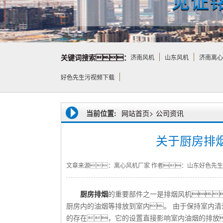
关键词搜索：
济南风机
山东风机
济南离心
好色先生污视频下载
当前位置:
网站首页>
公司资讯
关于厨房排
文章来源：离心风机厂家
作者：山东好色先生
厨房排烟
的重要部件之一是排烟风机
厨房内的油烟等排放到室内。 由于保持室内
的存在，它的设置直接影响室内油烟的排放