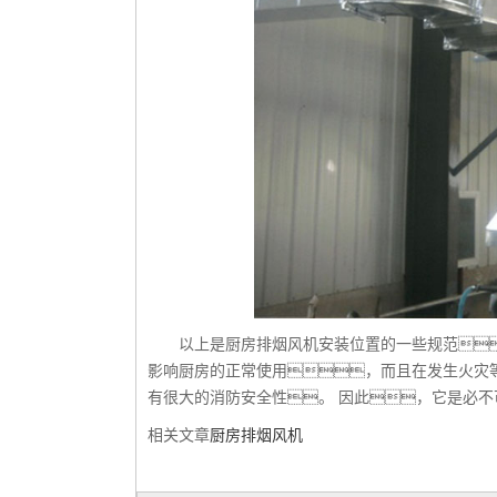
以上是厨房排烟风机安装位置的一些规范
影响厨房的正常使用，而且在发生火灾
有很大的消防安全性。 因此，它是必
相关文章
厨房排烟风机