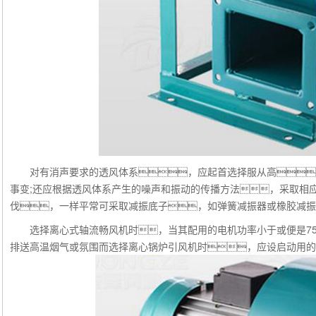
对有消声要求的透风体系，应起首选择服从高、
事变;还应根据透风体系产生的噪声和振动的传播方法，采取相
伐，一样平常可采取减振底子，如弹簧减振器或橡胶减振
选择离心式轴流畅风机时，当其配用的电机功率小于或便是75
排送高温烟气或氛围而选择离心锅炉引风机时，应设启动用的