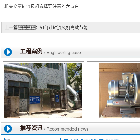
相关文章
轴流
风机
选
择要
注意
的
六点
在
上一篇：
如何让轴流风机高效节能
工程案例
/ Engineering case
推荐资讯
/ Recommended news